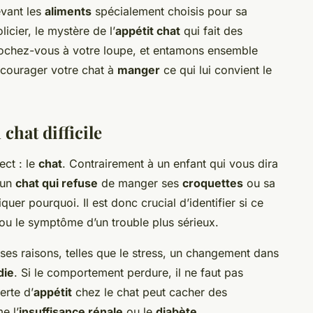
evant les
aliments
spécialement choisis pour sa
cier, le mystère de l’
appétit chat
qui fait des
crochez-vous à votre loupe, et entamons ensemble
courager votre chat à
manger
ce qui lui convient le
chat difficile
ct : le
chat
. Contrairement à un enfant qui vous dira
 un
chat qui refuse
de manger ses
croquettes
ou sa
uer pourquoi. Il est donc crucial d’identifier si ce
u le symptôme d’un trouble plus sérieux.
ses raisons, telles que le stress, un changement dans
die
. Si le comportement perdure, il ne faut pas
erte d’
appétit
chez le chat peut cacher des
e l’
insuffisance rénale
ou le
diabète
.