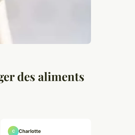
er des aliments
Charlotte
C