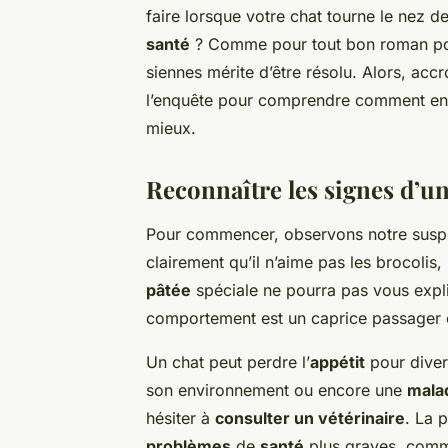
faire lorsque votre chat tourne le nez d
santé
? Comme pour tout bon roman poli
siennes mérite d’être résolu. Alors, ac
l’enquête pour comprendre comment en
mieux.
Reconnaître les signes d’un 
Pour commencer, observons notre suspe
clairement qu’il n’aime pas les brocolis,
pâtée
spéciale ne pourra pas vous expliq
comportement est un caprice passager o
Un chat peut perdre l’
appétit
pour diver
son environnement ou encore une
mala
hésiter à
consulter un vétérinaire
. La p
problèmes
de
santé
plus graves, comm